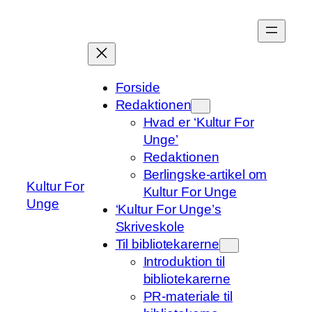
Spring
til
indhold
Forside
Redaktionen
Hvad er ‘Kultur For
Unge’
Redaktionen
Berlingske-artikel om
Kultur For
Kultur For Unge
Unge
‘Kultur For Unge’s
Skriveskole
Til bibliotekarerne
Introduktion til
bibliotekarerne
PR-materiale til