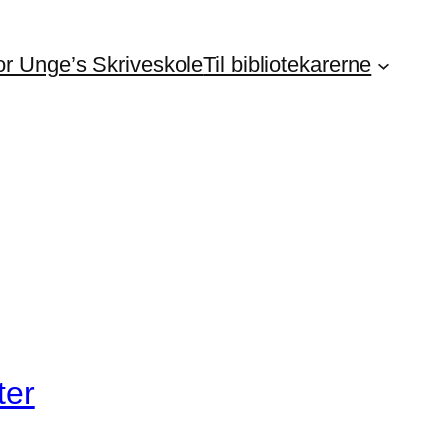
For Unge’s Skriveskole
Til bibliotekarerne
ter