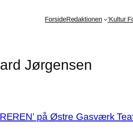
Forside
Redaktionen
‘Kultur 
aard Jørgensen
REREN’ på Østre Gasværk Tea