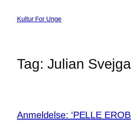
Spring
til
Kultur For Unge
indhold
Tag:
Julian Svejg
Anmeldelse: ‘PELLE EROB