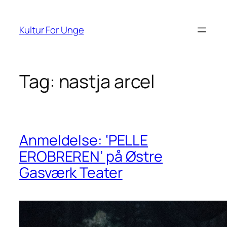
Spring
til
Kultur For Unge
indhold
Tag:
nastja arcel
Anmeldelse: ‘PELLE
EROBREREN’ på Østre
Gasværk Teater