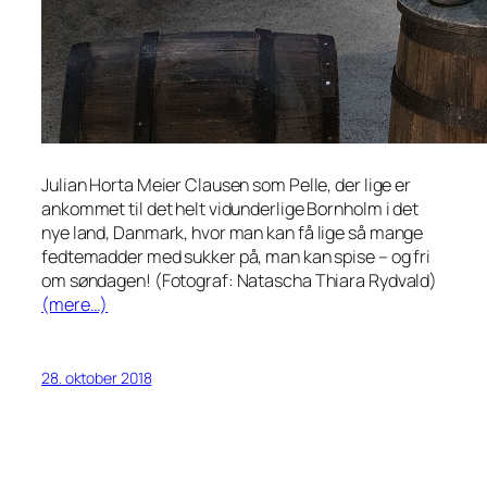
Julian Horta Meier Clausen som Pelle, der lige er
ankommet til det helt vidunderlige Bornholm i det
nye land, Danmark, hvor man kan få
lige så mange
fedtemadder med sukker på, man kan spise – og fri
om søndagen! (Fotograf: Natascha Thiara Rydvald)
(mere…)
28. oktober 2018