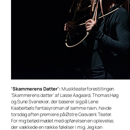
‘Skammerens Datter’:
Musikteaterforestillingen
‘Skammerens datter’ af Lasse Aagaard, Thomas Høg
og Sune Svanekier, der baserer sig på Lene
Kaaberbøls fantasyroman af samme navn, havde
torsdag aften premiere på Østre Gasværk Teater.
For mig betød mødet med opførelsen en oplevelse,
der vækkede en række følelser i mig. Jeg kan