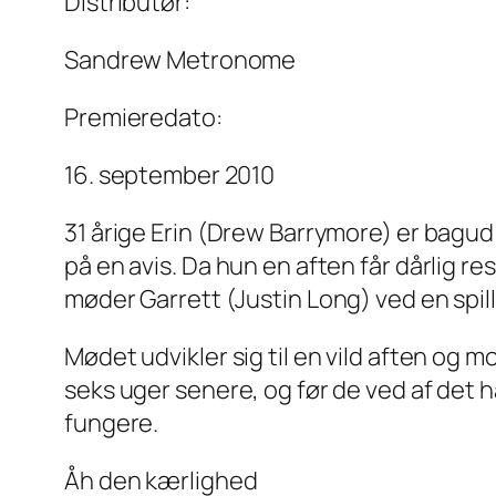
Distributør:
Sandrew Metronome
Premieredato:
16. september 2010
31 årige Erin (Drew Barrymore) er bagud i
på en avis. Da hun en aften får dårlig res
møder Garrett (Justin Long) ved en spi
Mødet udvikler sig til en vild aften og 
seks uger senere, og før de ved af det h
fungere.
Åh den kærlighed