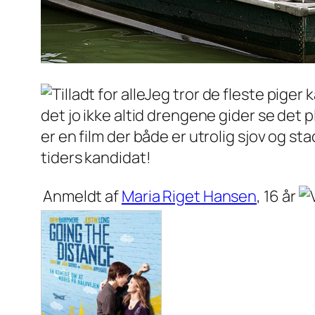
Jeg tror de fleste piger 
det jo ikke altid drengene gider se det
er en film der både er utrolig sjov og st
tiders kandidat!
Anmeldt af
Maria Riget Hansen
, 16 år