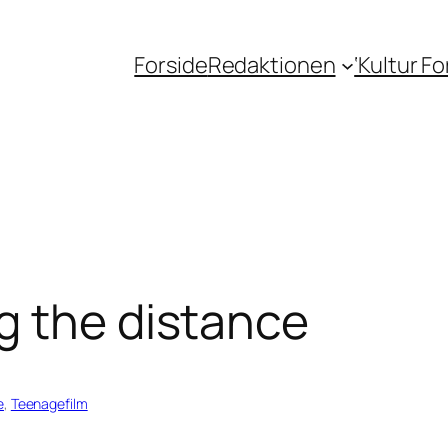
Forside
Redaktionen
‘Kultur F
g the distance
e
, 
Teenagefilm