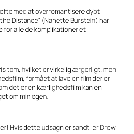
det ofte med at overromantisere dybt
g the Distance” (Nanette Burstein) har
e for alle de komplikationer et
is tom, hvilket er virkelig ærgerligt, men
dsfilm, formået at lave en film der er
vom det er en kærlighedsfilm kan en
eget om min egen.
ler! Hvis dette udsagn er sandt, er Drew