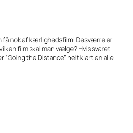
an få nok af kærlighedsfilm! Desværre er
ilken film skal man vælge? Hvis svaret
r ”Going the Distance” helt klart en alle