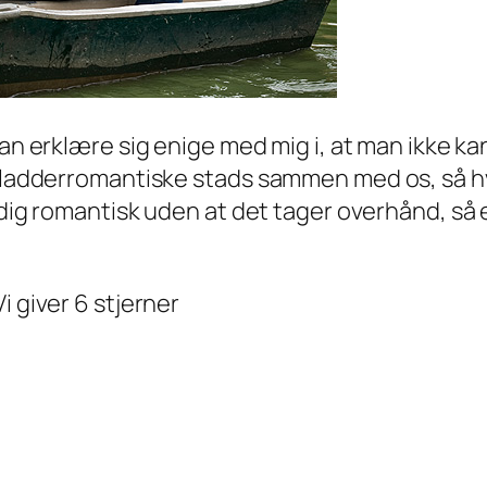
kan erklære sig enige med mig i, at man ikke k
 pladderromantiske stads sammen med os, så hv
adig romantisk uden at det tager overhånd, så e