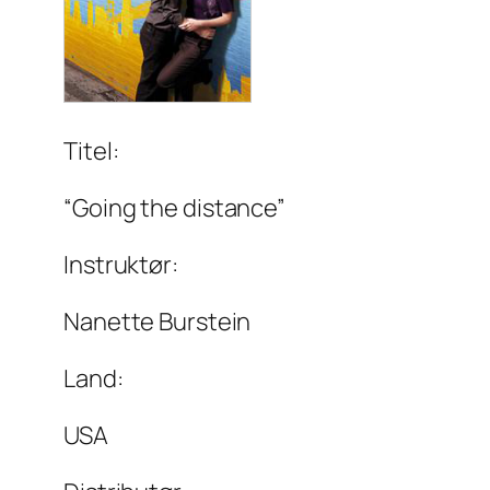
Titel:
“Going the distance”
Instruktør:
Nanette Burstein
Land:
USA