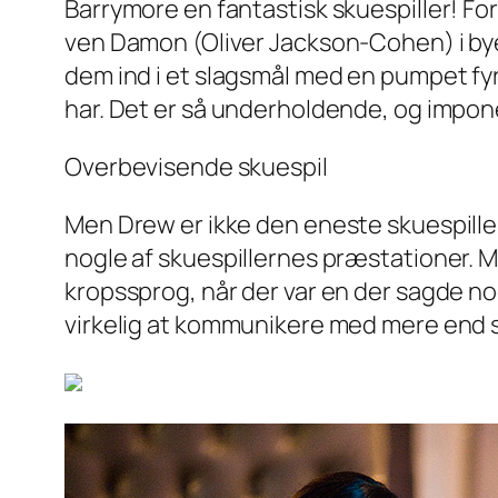
Barrymore en fantastisk skuespiller! Fo
ven Damon (Oliver Jackson-Cohen) i byen 
dem ind i et slagsmål med en pumpet fy
har. Det er så underholdende, og impo
Overbevisende skuespil
Men Drew er ikke den eneste skuespiller
nogle af skuespillernes præstationer. Ma
kropssprog, når der var en der sagde n
virkelig at kommunikere med mere end spr