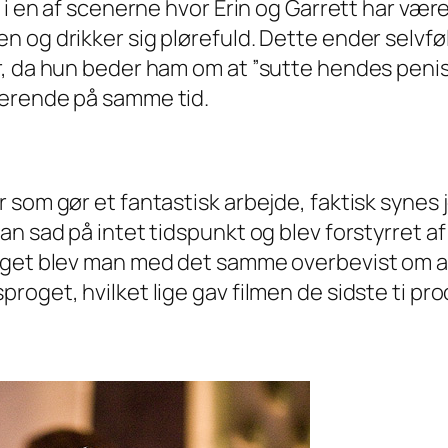
r i en af scenerne hvor Erin og Garrett har v
og drikker sig plørefuld. Dette ender selvfølg
r, da hun beder ham om at ”sutte hendes pen
nerende på samme tid.
 som gør et fantastisk arbejde, faktisk synes
n sad på intet tidspunkt og blev forstyrret af 
oget blev man med det samme overbevist om at
oget, hvilket lige gav filmen de sidste ti pr