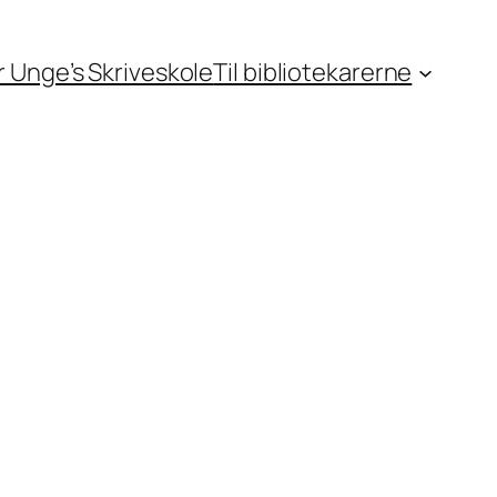
or Unge’s Skriveskole
Til bibliotekarerne