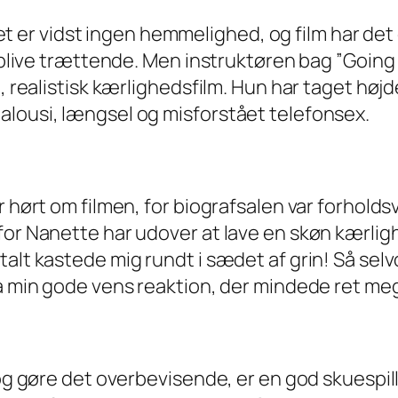
t, det er vidst ingen hemmelighed, og film har 
an blive trættende. Men instruktøren bag ”Goin
, realistisk kærlighedsfilm. Hun har taget højd
alousi, længsel og misforstået telefonsex.
 hørt om filmen, for biografsalen var forholdsv
or Nanette har udover at lave en skøn kærlighe
talt kastede mig rundt i sædet af grin! Så sel
fra min gode vens reaktion, der mindede ret m
 og gøre det overbevisende, er en god skuespil