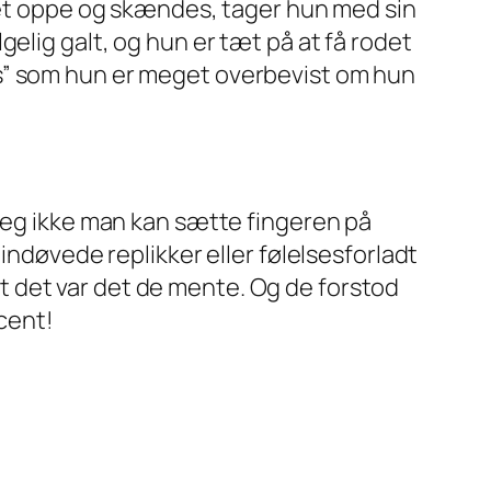
æret oppe og skændes, tager hun med sin
elig galt, og hun er tæt på at få rodet
is” som hun er meget overbevist om hun
 jeg ikke man kan sætte fingeren på
indøvede replikker eller følelsesforladt
 det var det de mente. Og de forstod
ocent!