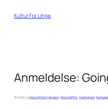
Spring
til
Kultur For Unge
indhold
Anmeldelse: Goin
Written by
Maria Riget Hansen
in
Biograffilm
, 
Kærlighed
, 
Komedi