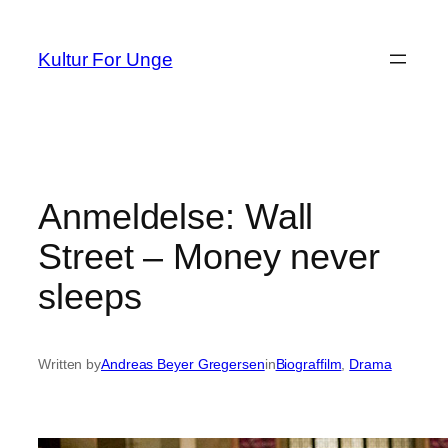
Spring
til
Kultur For Unge
indhold
Anmeldelse: Wall
Street – Money never
sleeps
Written by
Andreas Beyer Gregersen
in
Biograffilm
, 
Drama