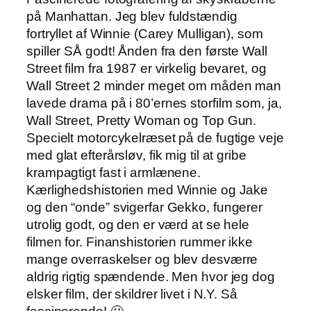
på Manhattan. Jeg blev fuldstændig
fortryllet af Winnie (Carey Mulligan), som
spiller SÅ godt! Ånden fra den første Wall
Street film fra 1987 er virkelig bevaret, og
Wall Street 2 minder meget om måden man
lavede drama på i 80’ernes storfilm som, ja,
Wall Street, Pretty Woman og Top Gun.
Specielt motorcykelræset på de fugtige veje
med glat efterårsløv, fik mig til at gribe
krampagtigt fast i armlænene.
Kærlighedshistorien med Winnie og Jake
og den “onde” svigerfar Gekko, fungerer
utrolig godt, og den er værd at se hele
filmen for. Finanshistorien rummer ikke
mange overraskelser og blev desværre
aldrig rigtig spændende. Men hvor jeg dog
elsker film, der skildrer livet i N.Y. Så