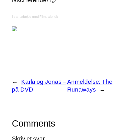
fascinerende! 🙂
I samarbejde med Filmtrailer.dk
←
Karla og Jonas –
Anmeldelse: The
på DVD
Runaways
→
Comments
Skriv et svar