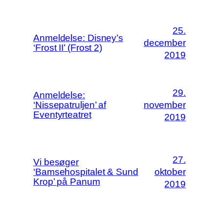
25.
Anmeldelse: Disney’s
december
‘Frost II’ (Frost 2)
2019
29.
Anmeldelse:
‘Nissepatruljen’ af
november
Eventyrteatret
2019
27.
Vi besøger
‘Bamsehospitalet & Sund
oktober
Krop’ på Panum
2019