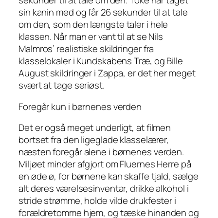
sekunder til at tale om den. Toke har taget
sin kanin med og får 26 sekunder til at tale
om den, som den længste taler i hele
klassen. Når man er vant til at se Nils
Malmros’ realistiske skildringer fra
klasselokaler i Kundskabens Træ, og Bille
August skildringer i Zappa, er det her meget
svært at tage seriøst.
Foregår kun i børnenes verden
Det er også meget underligt, at filmen
bortset fra den ligeglade klasselærer,
næsten foregår alene i børnenes verden.
Miljøet minder afgjort om Fluernes Herre på
en øde ø, for børnene kan skaffe tjald, sælge
alt deres værelsesinventar, drikke alkohol i
stride strømme, holde vilde drukfester i
forældretomme hjem, og tæske hinanden og