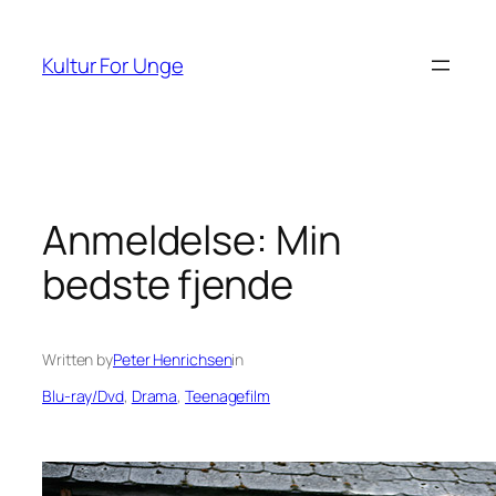
Spring
til
Kultur For Unge
indhold
Anmeldelse: Min
bedste fjende
Written by
Peter Henrichsen
in
Blu-ray/Dvd
, 
Drama
, 
Teenagefilm