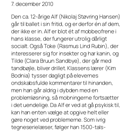
7. december 2010
Den ca. 12-årige Alf (Nikolaj Støvring Hansen)
går til ballet i sin fritid, og er derfor én af dem,
der ikke er
in
. Alf er blot ét af mobbeofrene i
hans klasse, der fungerer utrolig dårligt
socialt. Også Toke (Rasmus Lind Rubin), der
interesserer sig for insekter og har kanin, og
Tilde (Clara Bruun Sandbye), der går med
tandbøjle, bliver drillet. Klassens lærer (Kim
Bodnia) tysser dagligt på elevernes
ondskabsfulde kommentarer til hinanden,
men han går aldrig i dybden med en
problemløsning, så mobningerne fortsætter
i det uendelige. Da Alf er ved at gå psykisk til,
kan han enten vælge at opgive helt eller
gøre noget ved problemerne. Som ivrig
tegneserielæser, følger han 1500-tals-