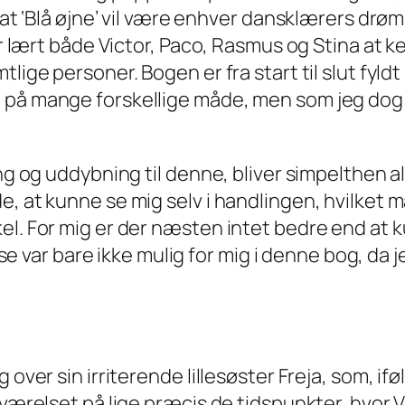
, at ‘Blå øjne’ vil være enhver dansklærers d
har lært både Victor, Paco, Rasmus og Stina at 
tlige personer. Bogen er fra start til slut fy
på mange forskellige måde, men som jeg dog al
ing og uddybning til denne, bliver simpelthen 
de, at kunne se mig selv i handlingen, hvilk
l. For mig er der næsten intet bedre end at ku
velse var bare ikke mulig for mig i denne bog, da
 over sin irriterende lillesøster Freja, som, if
eværelset på lige præcis de tidspunkter, hvor V