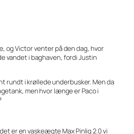
lle, og Victor venter på den dag, hvor
e vandet i baghaven, fordi Justin
ant rundt i krøllede underbusker. Men da
engetank, men hvor længe er Paco i
?
 det er en vaskeægte Max Pinlig 2.0 vi