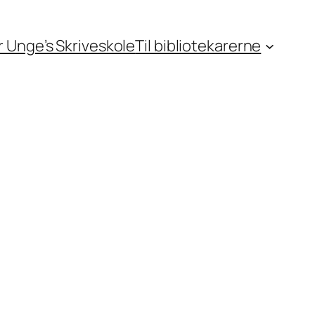
or Unge’s Skriveskole
Til bibliotekarerne