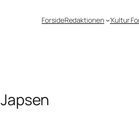
Forside
Redaktionen
‘Kultur F
n Japsen