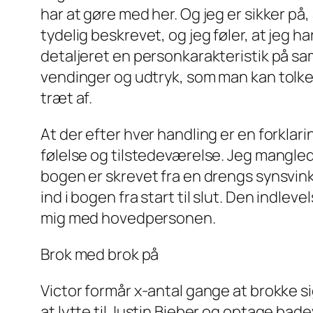
har at gøre med her. Og jeg er sikker på
tydelig beskrevet, og jeg føler, at jeg 
detaljeret en personkarakteristik på sam
vendinger og udtryk, som man kan tolke 
træt af.
At der efter hver handling er en forklar
følelse og tilstedeværelse. Jeg mangle
bogen er skrevet fra en drengs synsvinke
ind i bogen fra start til slut. Den indle
mig med hovedpersonen.
Brok med brok på
Victor formår x-antal gange at brokke sig
at lytte til Justin Bieber og optage bad