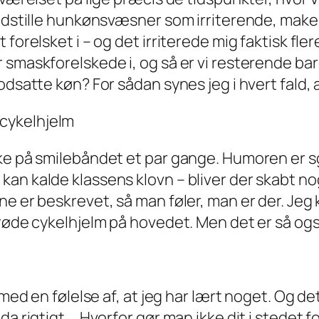
t udstille hunkønsvæsner som irriterende, mak
 forelsket i – og det irriterede mig faktisk fle
 smaskforelskede i, og så er vi resterende bar
dsatte køn? For sådan synes jeg i hvert fald, a
cykelhjelm
kke på smilebåndet et par gange. Humoren er s
an kalde klassens klovn – bliver der skabt nog
ne er beskrevet, så man føler, man er der. Je
røde cykelhjelm på hovedet. Men det er så også 
 med en følelse af, at jeg har lært noget. Og de
da rigtigt … Hvorfor gør man ikke dit i stedet 