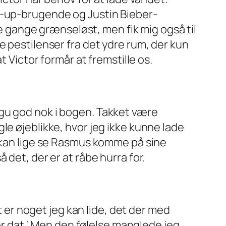
e-up-brugende og Justin Bieber-
re gange grænseløst, men fik mig også til
e pestilenser fra det ydre rum, der kun
t Victor formår at fremstille os.
gu god nok i bogen. Takket være
le øjeblikke, hvor jeg ikke kunne lade
g kan lige se Rasmus komme på sine
det, der er at råbe hurra for.
t er noget jeg kan lide, det der med
for dat.’ Men den følelse manglede jeg