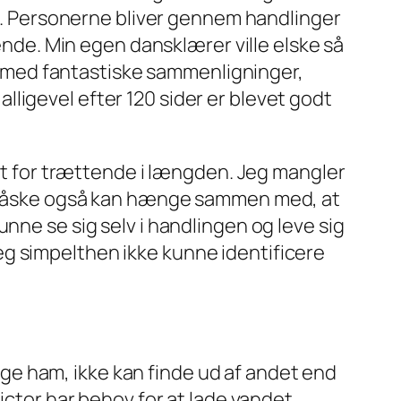
røm. Personerne bliver gennem handlinger
kende. Min egen dansklærer ville elske så
ldt med fantastiske sammenligninger,
ligevel efter 120 sider er blevet godt
alt for trættende i længden. Jeg mangler
et måske også kan hænge sammen med, at
nne se sig selv i handlingen og leve sig
 jeg simpelthen ikke kunne identificere
ølge ham, ikke kan finde ud af andet end
ictor har behov for at lade vandet.