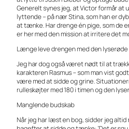
Generelt synes jeg, at Victor formår a
lyttende – på nær Stina, som han er dybt
at tænke. Har drenge én pige, som de er
er her med den mission at irritere det mo
Længe leve drengen med den lyserøde 
Jeg har dog også været nødt til at træ
karakteren Rasmus – som man vist godt k
være med at sidde og grine. Situationer
rulleskøjter med 180 i timen og den lyse
Manglende budskab
Når jeg har læst en bog, sidder jeg altid
bagefter at sidde og tænke: ’Det er sgu 