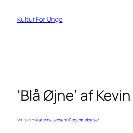
Spring
til
Kultur For Unge
indhold
‘Blå Øjne’ af Kevi
Written by
Kathrine Jensen
in
Boganmeldelser