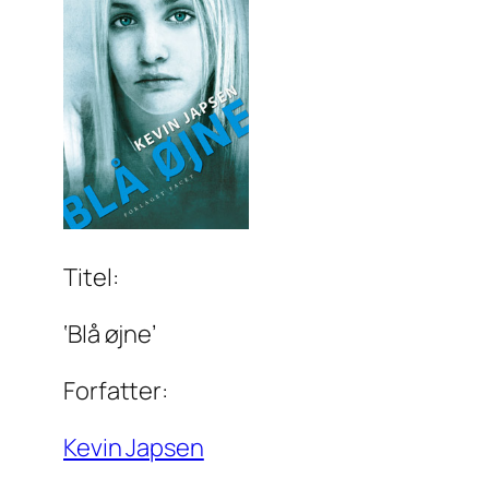
Titel:
‘Blå øjne’
Forfatter:
Kevin Japsen