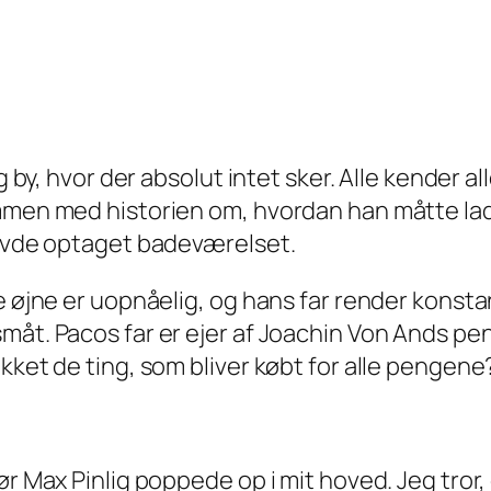
g by, hvor der absolut intet sker. Alle kender a
ammen med historien om, hvordan han måtte lad
havde optaget badeværelset.
ne øjne er uopnåelig, og hans far render konst
måt. Pacos far er ejer af Joachin Von Ands p
kket de ting, som bliver købt for alle pengene
ør Max Pinlig poppede op i mit hoved. Jeg tror,