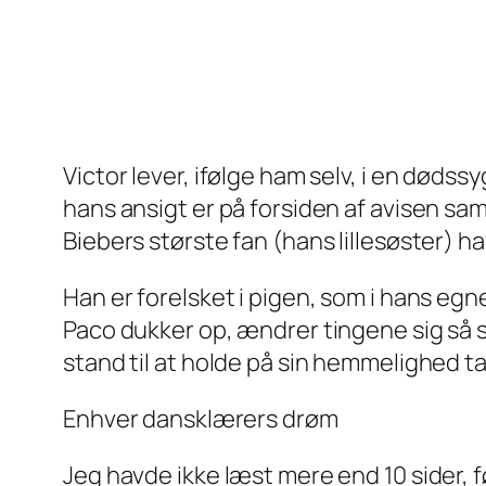
Victor lever, ifølge ham selv, i en dødssy
hans ansigt er på forsiden af avisen s
Biebers største fan (hans lillesøster) 
Han er forelsket i pigen, som i hans eg
Paco dukker op, ændrer tingene sig så s
stand til at holde på sin hemmelighed ta
Enhver dansklærers drøm
Jeg havde ikke læst mere end 10 sider, f