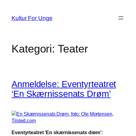
Spring
til
Kultur For Unge
indhold
Kategori:
Teater
Anmeldelse: Eventyrteatret
‘En Skærnissenats Drøm’
Eventyrteatret ‘En skærnissenats drøm’: