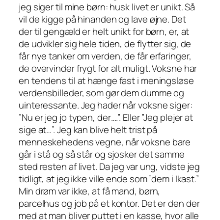
jeg siger til mine børn: husk livet er unikt. Så
vil de kigge på hinanden og lave øjne. Det
der til gengæld er helt unikt for børn, er, at
de udvikler sig hele tiden, de flytter sig, de
får nye tanker om verden, de får erfaringer,
de overvinder frygt for alt muligt. Voksne har
en tendens til at hænge fast i meningsløse
verdensbilleder, som gør dem dumme og
uinteressante. Jeg hader når voksne siger:
”Nu er jeg jo typen, der….”. Eller ”Jeg plejer at
sige at…”. Jeg kan blive helt trist på
menneskehedens vegne, når voksne bare
går i stå og så står og sjosker det samme
sted resten af livet. Da jeg var ung, vidste jeg
tidligt, at jeg ikke ville ende som ”dem i Ikast.”
Min drøm var ikke, at få mand, børn,
parcelhus og job på et kontor. Det er den der
med at man bliver puttet i en kasse, hvor alle