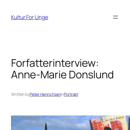
Spring
til
Kultur For Unge
indhold
Forfatterinterview:
Anne-Marie Donslund
Written by
Peter Henrichsen
in
Portræt