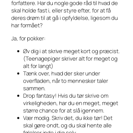
forfattere. Har du nogle gode råd til hvad de
skal holde fast i, eller styre efter, for at få
deres drøm til at gå i opfyldelse, ligesom du
har formået?
Ja, for pokker:
Øv dig i at skrive meget kort og præcist.
(Teenagepiger skriver alt for meget og
alt for langt)
Tænk over, hvad der sker under
overfladen, når to mennesker taler
sammen.
Drop fantasy! Hvis du tør skrive om
virkeligheden, har du en meget, meget
større chance for at slå igennem.
Vær modig. Skriv det, du ikke tør! Det
skal gøre ondt, og du skal hente alle
følelser inde i dig selv.