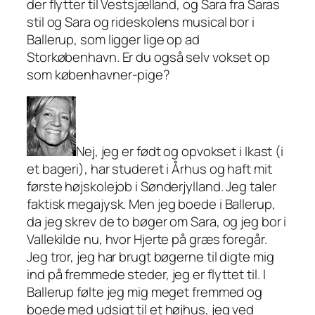
der flytter til Vestsjælland, og Sara fra Saras
stil og Sara og rideskolens musical bor i
Ballerup, som ligger lige op ad
Storkøbenhavn. Er du også selv vokset op
som københavner-pige?
Nej, jeg er født og opvokset i Ikast (i
et bageri), har studeret i Århus og haft mit
første højskolejob i Sønderjylland. Jeg taler
faktisk megajysk. Men jeg boede i Ballerup,
da jeg skrev de to bøger om Sara, og jeg bor i
Vallekilde nu, hvor Hjerte på græs foregår.
Jeg tror, jeg har brugt bøgerne til digte mig
ind på fremmede steder, jeg er flyttet til. I
Ballerup følte jeg mig meget fremmed og
boede med udsigt til et højhus, jeg ved