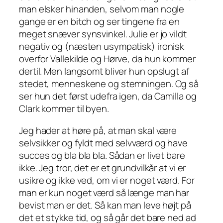
man elsker hinanden, selvom man nogle
gange er en bitch og ser tingene fra en
meget snæver synsvinkel. Julie er jo vildt
negativ og (næsten usympatisk) ironisk
overfor Vallekilde og Hørve, da hun kommer
dertil. Men langsomt bliver hun opslugt af
stedet, menneskene og stemningen. Og så
ser hun det først udefra igen, da Camilla og
Clark kommer til byen.
Jeg hader at høre på, at man skal være
selvsikker og fyldt med selvværd og have
succes og bla bla bla. Sådan er livet bare
ikke. Jeg tror, det er et grundvilkår at vi er
usikre og ikke ved, om vi er noget værd. For
man er kun noget værd så længe man har
bevist man er det. Så kan man leve højt på
det et stykke tid, og så går det bare ned ad