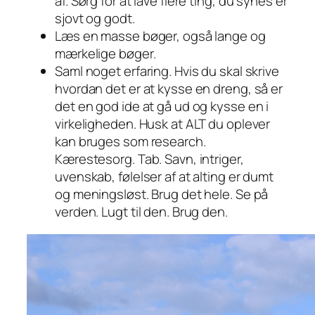
af. Sørg for at lave flere ting, du synes er
sjovt og godt.
Læs en masse bøger, også lange og
mærkelige bøger.
Saml noget erfaring. Hvis du skal skrive
hvordan det er at kysse en dreng, så er
det en god ide at gå ud og kysse en i
virkeligheden. Husk at ALT du oplever
kan bruges som research.
Kærestesorg. Tab. Savn, intriger,
uvenskab, følelser af at alting er dumt
og meningsløst. Brug det hele. Se på
verden. Lugt til den. Brug den.