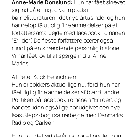
Anne-Marie Donslund:
Hun har fået skrevet
sig ind på en rigtig varm plads i
børnelitteraturen i det nye årtusinde, og hun
har netop få utrolig fine anmeldelser på et
forfattersamarbejde med facebook-romanen
“Er I der”. De fleste forfattere bærer også
rundt på en spændende personlig historie.
Vi har fået lov til at spørge ind til Anne-
Maries.
Af Peter Kock Henrichsen
Hun er pokkers aktuel lige nu, fordi hun har
fået rigtig fine anmeldelser af blandt andre
Politiken på facebook-romanen “Er i der”, og
har desuden også lige har udgivet den nye
Isas Stepz-bog i samarbejde med Danmarks
Radio og Carlsen.
Hun har i det sidste årti sprøjtet nogle rigtig