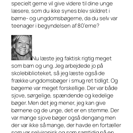
specielt gerne vil give videre til dine unge
læsere, som du ikke synes blev skildret i
børne- og ungdomsbøgerne, da du selv var
teenager i begyndelsen af 80’erne?
Nu læste jeg faktisk rigtig meget
som barn og ung. Jeg arbejdede jo på
skolebiblioteket, så jeg læste også de
frække ungdomsbøger i smug ret tidligt. Og
bøgerne var meget forskellige. Der var både
sjove, sørgelige, spændende og kedelige
bøger. Men det jeg mener, jeg kan give
børnene og de unge, det er en stemme. Der
var mange sjove bøger også dengang men
der var ikke så mange, der havde en fortæller
som var selvironisk og som samtidig på en