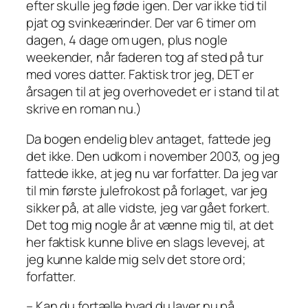
efter skulle jeg føde igen. Der var ikke tid til
pjat og svinkeærinder. Der var 6 timer om
dagen, 4 dage om ugen, plus nogle
weekender, når faderen tog af sted på tur
med vores datter. Faktisk tror jeg, DET er
årsagen til at jeg overhovedet er i stand til at
skrive en roman nu.)
Da bogen endelig blev antaget, fattede jeg
det ikke. Den udkom i november 2003, og jeg
fattede ikke, at jeg nu var forfatter. Da jeg var
til min første julefrokost på forlaget, var jeg
sikker på, at alle vidste, jeg var gået forkert.
Det tog mig nogle år at vænne mig til, at det
her faktisk kunne blive en slags levevej, at
jeg kunne kalde mig selv det store ord;
forfatter.
– Kan du fortælle hvad du laver nu på