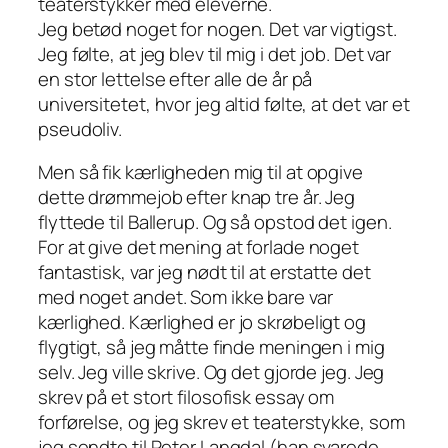
teaterstykker med eleverne.
Jeg betød noget for nogen. Det var vigtigst.
Jeg følte, at jeg blev til mig i det job. Det var
en stor lettelse efter alle de år på
universitetet, hvor jeg altid følte, at det var et
pseudoliv.
Men så fik kærligheden mig til at opgive
dette drømmejob efter knap tre år. Jeg
flyttede til Ballerup. Og så opstod det igen.
For at give det mening at forlade noget
fantastisk, var jeg nødt til at erstatte det
med noget andet. Som ikke bare var
kærlighed. Kærlighed er jo skrøbeligt og
flygtigt, så jeg måtte finde meningen i mig
selv. Jeg ville skrive. Og det gjorde jeg. Jeg
skrev på et stort filosofisk essay om
forførelse, og jeg skrev et teaterstykke, som
jeg sendte til Peter Langdal (han svarede