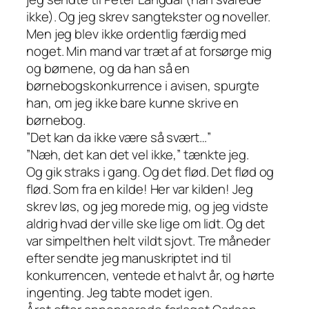
ikke). Og jeg skrev sangtekster og noveller.
Men jeg blev ikke ordentlig færdig med
noget. Min mand var træt af at forsørge mig
og børnene, og da han så en
børnebogskonkurrence i avisen, spurgte
han, om jeg ikke bare kunne skrive en
børnebog.
”Det kan da ikke være så svært…”
”Næh, det kan det vel ikke,” tænkte jeg.
Og gik straks i gang. Og det flød. Det flød og
flød. Som fra en kilde! Her var kilden! Jeg
skrev løs, og jeg morede mig, og jeg vidste
aldrig hvad der ville ske lige om lidt. Og det
var simpelthen helt vildt sjovt. Tre måneder
efter sendte jeg manuskriptet ind til
konkurrencen, ventede et halvt år, og hørte
ingenting. Jeg tabte modet igen.