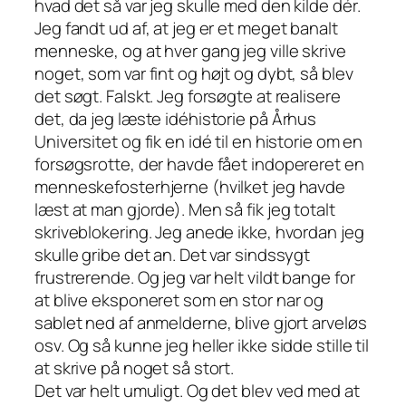
hvad det så var jeg skulle med den kilde dér.
Jeg fandt ud af, at jeg er et meget banalt
menneske, og at hver gang jeg ville skrive
noget, som var fint og højt og dybt, så blev
det søgt. Falskt. Jeg forsøgte at realisere
det, da jeg læste idéhistorie på Århus
Universitet og fik en idé til en historie om en
forsøgsrotte, der havde fået indopereret en
menneskefosterhjerne (hvilket jeg havde
læst at man gjorde). Men så fik jeg totalt
skriveblokering. Jeg anede ikke, hvordan jeg
skulle gribe det an. Det var sindssygt
frustrerende. Og jeg var helt vildt bange for
at blive eksponeret som en stor nar og
sablet ned af anmelderne, blive gjort arveløs
osv. Og så kunne jeg heller ikke sidde stille til
at skrive på noget så stort.
Det var helt umuligt. Og det blev ved med at