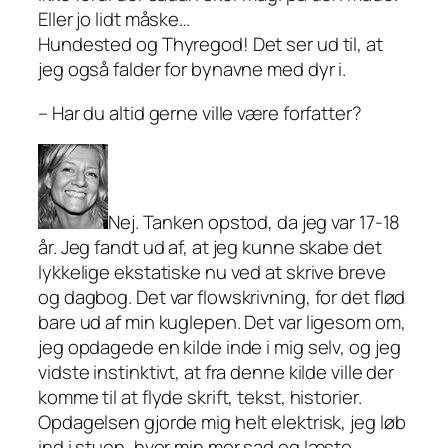
Eller jo lidt måske…
Hundested og Thyregod! Det ser ud til, at
jeg også falder for bynavne med dyr i.
– Har du altid gerne ville være forfatter?
Nej. Tanken opstod, da jeg var 17-18
år. Jeg fandt ud af, at jeg kunne skabe det
lykkelige ekstatiske nu ved at skrive breve
og dagbog. Det var flowskrivning, for det flød
bare ud af min kuglepen. Det var ligesom om,
jeg opdagede en kilde inde i mig selv, og jeg
vidste instinktivt, at fra denne kilde ville der
komme til at flyde skrift, tekst, historier.
Opdagelsen gjorde mig helt elektrisk, jeg løb
ind i stuen, hvor min mor sad og læste