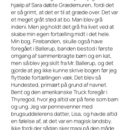
hjælp af Sara døbte Grædemuren, fordi det
er så grimt, at det er til at græde over. Det var
et meget gråt sted at bo. Man blev grå
indeni. Men jeg holdt det grå fra livet ved at
skabe min egen fortælling midt i det hele.
Min bog, Firebanden, skulle også have
foregået i Ballerup, banden bestod i første
omgang af sammenbragte børn og en kat,
men så blev jeg skilt fra Mr. Ballerup, og det
gjorde at jeg ikke kunne skrive bogen før jeg
flyttede fortællingen væk. Det blev så
Hundested, primært på grund af navnet.
Bent og den amerikanske Truck foregår i
Thyregod, hvor jeg altid var på ferie som barn
og ung. Jeg var pennevenner med
brugsuddelerens datter, Lisa, og havde altid
en følelse af, at det var en magisk landsby.
Ikke fordi der sådan sker magi på den måde.