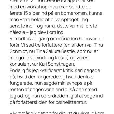
Året efter annoncerede forlaget Carlsen
med en workshop. Hvis man sendte de
første 15 sider ind på en børneroman, kunne
man være heldig at blive optaget. Jeg
sendte ind – og hurra, dette var mit første
nåleøje – jeg blev kom ind.
Vi mødtes en gang om måneden henover et
forår. Vi sad tre forfattere (en af dem var Tina
Schmidt, nu Tina Sakura Bestle, som nu er
min gode veninde og læser) og vores
konsulent var Kari Sønsthagen.
Endelig fik jeg kvalificeret kritik. Kari pegede
på, hvad der fungerede og hvad der ikke
fungerede, hun sagde min synopsis på
resten af bogen var elendig, så den smed
jeg ud, og hun opfordrede mig til at søge ind
på forfatterskolen for børnelitteratur.
– Hvornår gik det op for dig, at du virkelig kom