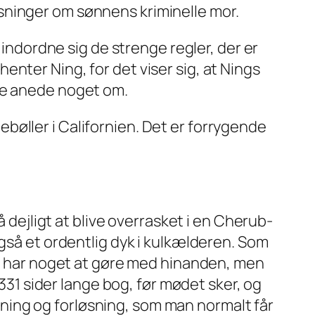
sninger om sønnens kriminelle mor.
 indordne sig de strenge regler, der er
nter Ning, for det viser sig, at Nings
kke anede noget om.
øller i Californien. Det er forrygende
å dejligt at blive overrasket i en Cherub-
også et ordentlig dyk i kulkælderen. Som
art har noget at gøre med hinanden, men
 331 sider lange bog, før mødet sker, og
lutning og forløsning, som man normalt får