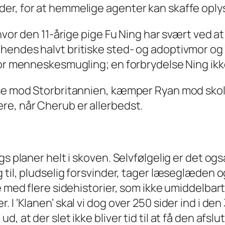
er, for at hemmelige agenter kan skaffe oply
hvor den 11-årige pige Fu Ning har svært ved at
endes halvt britiske sted- og adoptivmor og he
 for menneskesmugling; en forbrydelse Ning i
se mod Storbritannien, kæmper Ryan mod skoleb
re, når Cherub er allerbedst.
s planer helt i skoven. Selvfølgelig er det ogs
g til, pludselig forsvinder, tager læseglæden 
de med flere sidehistorier, som ikke umiddelb
I ‘Klanen’ skal vi dog over 250 sider ind i den
, at der slet ikke bliver tid til at få den afs