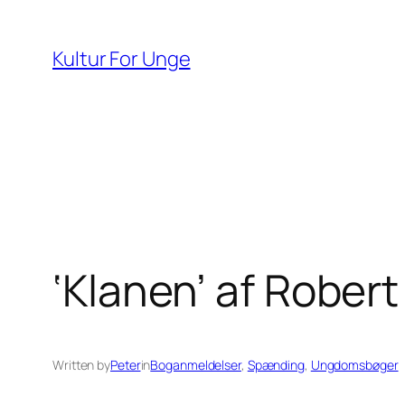
Spring
til
Kultur For Unge
indhold
‘Klanen’ af Robe
Written by
Peter
in
Boganmeldelser
, 
Spænding
, 
Ungdomsbøger