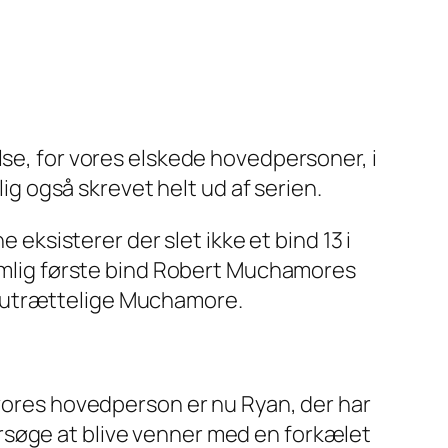
lse, for vores elskede hovedpersoner, i
 også skrevet helt ud af serien.
 eksisterer der slet ikke et bind 13 i
 nemlig første bind Robert Muchamores
den utrættelige Muchamore.
 vores hovedperson er nu Ryan, der har
 forsøge at blive venner med en forkælet