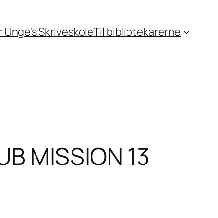
or Unge’s Skriveskole
Til bibliotekarerne
UB MISSION 13