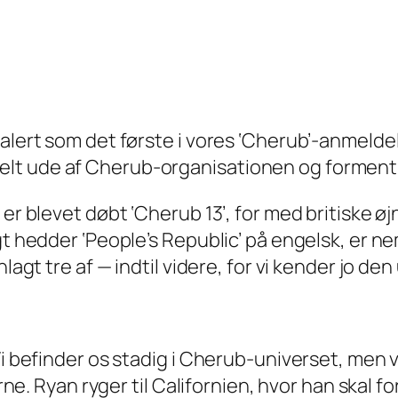
-alert som det første i vores ‘Cherub’-anmelde
t ude af Cherub-organisationen og formentlig
er blevet døbt ‘Cherub 13’, for med britiske øjne
igt hedder ‘People’s Republic’ på engelsk, er
nlagt tre af — indtil videre, for vi kender jo 
 Vi befinder os stadig i Cherub-universet, men
rerne. Ryan ryger til Californien, hvor han skal