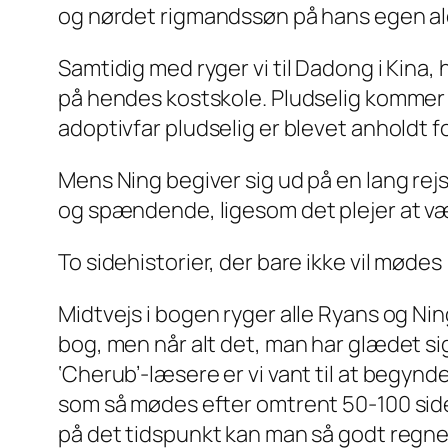
og nørdet rigmandssøn på hans egen ald
Samtidig med ryger vi til Dadong i Kina, 
på hendes kostskole. Pludselig kommer h
adoptivfar pludselig er blevet anholdt
Mens Ning begiver sig ud på en lang rej
og spændende, ligesom det plejer at væ
To sidehistorier, der bare ikke
vil
mødes
Midtvejs i bogen ryger alle Ryans og Ning
bog, men når alt det, man har glædet si
‘Cherub’-læsere er vi vant til at begyn
som så mødes efter omtrent 50-100 sider. 
på det tidspunkt kan man så godt regne ud