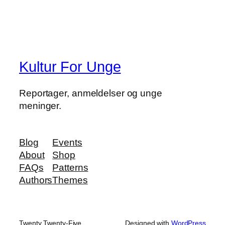
Kultur For Unge
Reportager, anmeldelser og unge
meninger.
Blog
Events
About
Shop
FAQs
Patterns
Authors
Themes
Twenty Twenty-Five
Designed with
WordPress