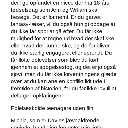
der lige opfundet en niece der har 18-års
fødselsdag som Ann og William skal
besøge. Det er for nemt. Er du garvet
fantasy-læser, vil du også hurtigt opdage at
du ikke får spor at gå efter. Du får ikke
mulighed for at regne ud hvad der skal ske,
eller hvad der kunne ske, og derfor bliver
du ikke særlig engageret eller spændt. Du
får flotte oplevelser som blev du kørt
igennem et spøgelsestog, og det er jo også
sjovt, men du får ikke forventningens glæde
over, at du kan ane en konflikt lidt ude i
fremtiden af historien, for du får ikke lov til at
deltage i opklaringen.
Følelseskolde teenagere uden flirt
Michia, som er Davies jævnaldrende
veninde, havde jeg forventet mig rigtig