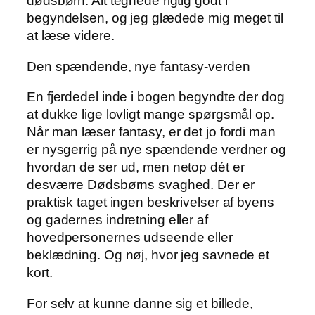
dødsbørn. Alt tegnede rigtig godt i
begyndelsen, og jeg glædede mig meget til
at læse videre.
Den spændende, nye fantasy-verden
En fjerdedel inde i bogen begyndte der dog
at dukke lige lovligt mange spørgsmål op.
Når man læser fantasy, er det jo fordi man
er nysgerrig på nye spændende verdner og
hvordan de ser ud, men netop dét er
desværre Dødsbørns svaghed. Der er
praktisk taget ingen beskrivelser af byens
og gadernes indretning eller af
hovedpersonernes udseende eller
beklædning. Og nøj, hvor jeg savnede et
kort.
For selv at kunne danne sig et billede,