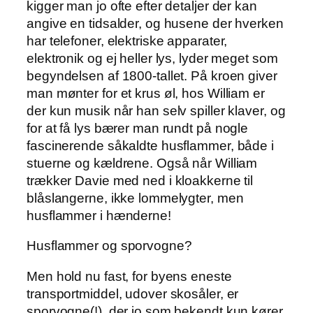
kigger man jo ofte efter detaljer der kan
angive en tidsalder, og husene der hverken
har telefoner, elektriske apparater,
elektronik og ej heller lys, lyder meget som
begyndelsen af 1800-tallet. På kroen giver
man mønter for et krus øl, hos William er
der kun musik når han selv spiller klaver, og
for at få lys bærer man rundt på nogle
fascinerende såkaldte husflammer, både i
stuerne og kældrene. Også når William
trækker Davie med ned i kloakkerne til
blåslangerne, ikke lommelygter, men
husflammer i hænderne!
Husflammer og sporvogne?
Men hold nu fast, for byens eneste
transportmiddel, udover skosåler, er
sporvogne(!), der jo som bekendt kun kører