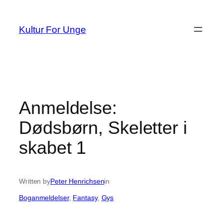
Spring
til
Kultur For Unge
indhold
Anmeldelse:
Dødsbørn, Skeletter i
skabet 1
Written by
Peter Henrichsen
in
Boganmeldelser
, 
Fantasy
, 
Gys