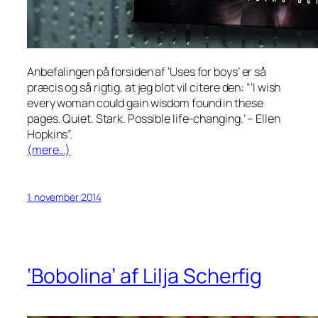
Anbefalingen på forsiden af ‘Uses for boys’ er så
præcis og så rigtig, at jeg blot vil citere den: “
‘I wish
every woman could gain wisdom found in these
pages. Quiet. Stark. Possible life-changing.’
– Ellen
Hopkins”.
(mere…)
1. november 2014
‘Bobolina’ af Lilja Scherfig