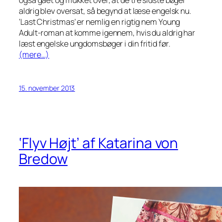
også gået og mukket over, at de tre sidste bøger
aldrig blev oversat, så begynd at læse engelsk nu.
‘Last Christmas’ er nemlig en rigtig nem Young
Adult-roman at komme igennem, hvis du aldrig har
læst engelske ungdomsbøger i din fritid før.
(mere…)
15. november 2013
‘Flyv Højt’ af Katarina von
Bredow