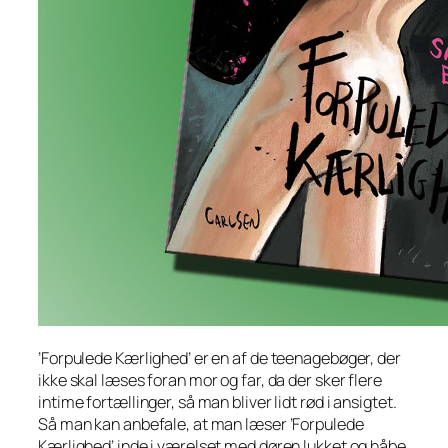
’Forpulede Kærlighed’ er en af de teenagebøger, der
ikke skal læses foran mor og far, da der sker flere
intime fortællinger, så man bliver lidt rød i ansigtet.
Så man kan anbefale, at man læser ’Forpulede
Kærlighed’ inde i værelset med døren lukket og håbe