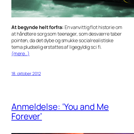
At begynde helt forfra:
En vanvittig flot historie om
at håndtere sorg som teenager, som desværre taber
pointen, da det dybe og smukke socialrealistiske
tema pludselig erstattes af ligegyldig sci fi.
(mere…)
18. oktober 2012
Anmeldelse: ‘You and Me
Forever’