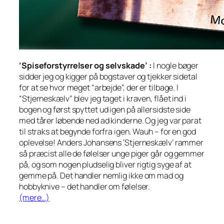
‘Spiseforstyrrelser og selvskade’ :
I nogle bøger
sidder jeg og kigger på bogstaver og tjekker sidetal
for at se hvor meget “arbejde”, der er tilbage. I
“Stjerneskælv” blev jeg taget i kraven, flået ind i
bogen og først spyttet ud igen på allersidste side
med tårer løbende ned ad kinderne. Og jeg var parat
til straks at begynde forfra igen. Wauh – for en god
oplevelse! Anders Johansens ‘Stjerneskælv’ rammer
så præcist alle de følelser unge piger går og gemmer
på, og som nogen pludselig bliver rigtig syge af at
gemme på. Det handler nemlig ikke om mad og
hobbyknive – det handler om følelser.
(mere…)