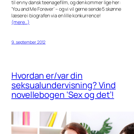
til en ny dansk teenagefilm, og den kommer lige her:
‘You and Me Forever’ – og vi vil gerne sende 5 skønne
læsere i biografen via en lille konkurrence!
(mere…)
9. september 2012
Hvordan er/var din
seksualundervisning? Vind
novellebogen ‘Sex og det’!