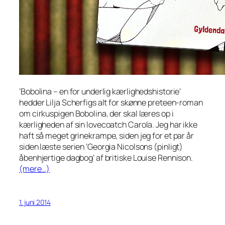
‘Bobolina – en for underlig kærlighedshistorie’
hedder Lilja Scherfigs alt for skønne preteen-roman
om cirkuspigen Bobolina, der skal læres op i
kærligheden af sin lovecoatch Carola. Jeg har ikke
haft så meget grinekrampe, siden jeg for et par år
siden læste serien ‘Georgia Nicolsons (pinligt)
åbenhjertige dagbog’ af britiske Louise Rennison.
(mere…)
1. juni 2014