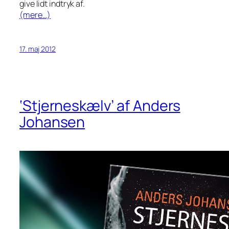
give lidt indtryk af.
(mere…)
17. maj 2012
‘Stjerneskælv’ af Anders
Johansen