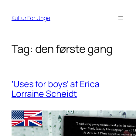
Spring
til
Kultur For Unge
indhold
Tag:
den første gang
‘Uses for boys’ af Erica
Lorraine Scheidt