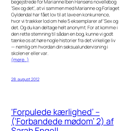
begejstrede for Marianne Iben Hansens novellebog
‘Sex og det’, at vi sammen med Marianne og Forlaget
Gyldendal har fået lov til at lave en konkurrence,
hvor vi trækker lod om hele 5 eksemplarer af ‘Sex og
det. Og du kan deltage helt anonymt. For at komme i
den rette stemning til sådan en bog, kunne vi godt
tænke os at høre nogle historier fra det virkelige liv
— nemlig om hvordan
din
seksualundervisning i
skolen
er
eller
var
.
(mere…)
28. august 2012
‘Forpulede kærlighed’ –
(‘Forbandede mødom’ 2) af
Sarah Engell