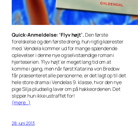
Quick-Anmeldelse: ‘Flyv højt’.
Den første
forelskelse og den første dreng, hun rigtig kærester
med. Vendela kommer ud for mange spændende
oplevelser i denne nye og selvstændige roman i
hjerteserien. ‘Flyv højt’ er meget lang tid om at
komme i gang, men når først Katarina von Bredow
får præsenteret alle personerne, er det lagt op til det
hele store drama i Vendelas 9. klasse, hvor den nye
pige Silja pludselig laver om på hakkeordenen. Det
slipper hun ikke ustraffet for!
(mere…)
28. juni 2013