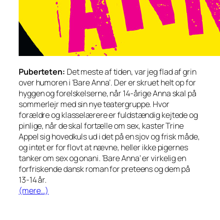
Puberteten:
Det meste af tiden, var jeg flad af grin
over humoren i ‘Bare Anna’. Der er skruet helt op for
hyggen og forelskelserne, når 14-årige Anna skal på
sommerlejr med sin nye teatergruppe. Hvor
forældre og klasselærere er fuldstændig kejtede og
pinlige, når de skal fortælle om sex, kaster Trine
Appel sig hovedkuls ud i det på en sjov og frisk måde,
og intet er for flovt at nævne, heller ikke pigernes
tanker om sex og onani. ‘Bare Anna’ er virkelig en
forfriskende dansk roman for preteens og dem på
13-14 år.
(mere…)