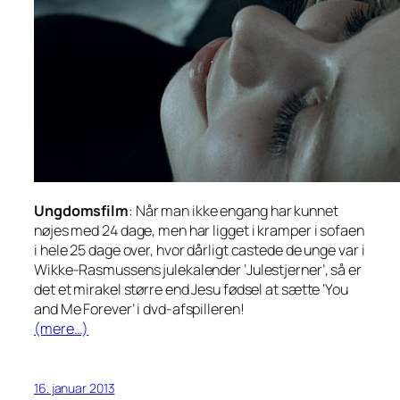
Ungdomsfilm
: Når man ikke engang har kunnet
nøjes med 24 dage, men har ligget i kramper i sofaen
i hele 25 dage over, hvor dårligt castede de unge var i
Wikke-Rasmussens julekalender ‘Julestjerner’, så er
det et mirakel større end Jesu fødsel at sætte ‘You
and Me Forever’ i dvd-afspilleren!
(mere…)
16. januar 2013