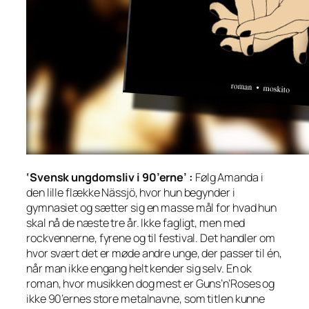
‘Svensk ungdomsliv i 90’erne’ :
Følg Amanda i
den lille flække Nässjö, hvor hun begynder i
gymnasiet og sætter sig en masse mål for hvad hun
skal nå de næste tre år. Ikke fagligt, men med
rockvennerne, fyrene og til festival. Det handler om
hvor svært det er møde andre unge, der passer til én,
når man ikke engang helt kender sig selv. En ok
roman, hvor musikken dog mest er Guns’n’Roses og
ikke 90’ernes store metalnavne, som titlen kunne