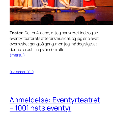
Teater:
Det er 4. gang, at jeg har været inde og se
eventyrteaterets efterårsmusical, og jeg er blevet
overrasket gang på gang, men jeg må dog sige, at
denne forestilling slår dem alle!
(mere…)
9. oktober 2010
Anmeldelse: Eventyrteatret
– 1001 nats eventyr