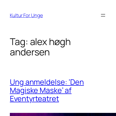
Spring
til
Kultur For Unge
indhold
Tag:
alex høgh
andersen
Ung anmeldelse: ‘Den
Magiske Maske’ af
Eventyrteatret