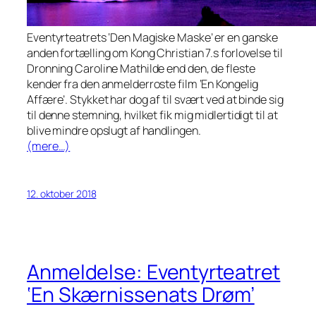
Eventyrteatrets ‘Den Magiske Maske’ er en ganske
anden fortælling om Kong Christian 7.s forlovelse til
Dronning Caroline Mathilde end den, de fleste
kender fra den anmelderroste film ‘En Kongelig
Affære’. Stykket har dog af til svært ved at binde sig
til denne stemning, hvilket fik mig midlertidigt til at
blive mindre opslugt af handlingen.
(mere…)
12. oktober 2018
Anmeldelse: Eventyrteatret
‘En Skærnissenats Drøm’