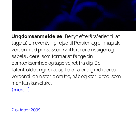
Ungdomsanmeldelse:
Benyt efterårsferien til at
tage på en eventyrlig rejse til Persien og en magisk
verden med prinsesser, kaliffer, haremspiger og
sabelslugere, som formår at fange din
opmærksomhed og tage vejret fra dig. De
talentfulde unge skuespillere fører dig ind i deres
verden til en historie om tro, håb og kærlighed, som
man kun kan elske.
(mere…)
7. oktober 2009