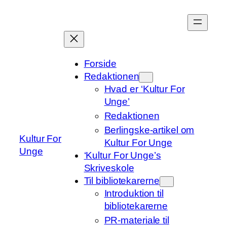
Spring
til
indhold
Forside
Redaktionen
Hvad er ‘Kultur For
Unge’
Redaktionen
Berlingske-artikel om
Kultur For
Kultur For Unge
Unge
‘Kultur For Unge’s
Skriveskole
Til bibliotekarerne
Introduktion til
bibliotekarerne
PR-materiale til