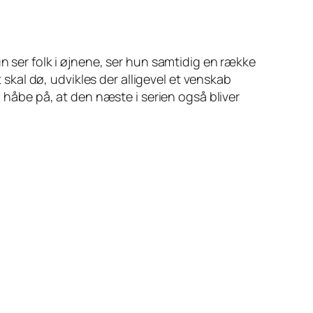
un ser folk i øjnene, ser hun samtidig en række
kal dø, udvikles der alligevel et venskab
n håbe på, at den næste i serien også bliver