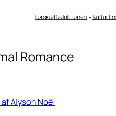
Forside
Redaktionen
‘Kultur F
rmal Romance
) af Alyson Noël