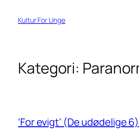
Spring
til
Kultur For Unge
indhold
Kategori:
Parano
‘For evigt’ (De udødelige 6