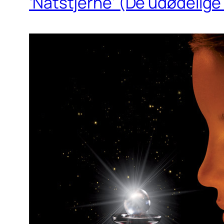
‘Natstjerne’ (De udødelige 