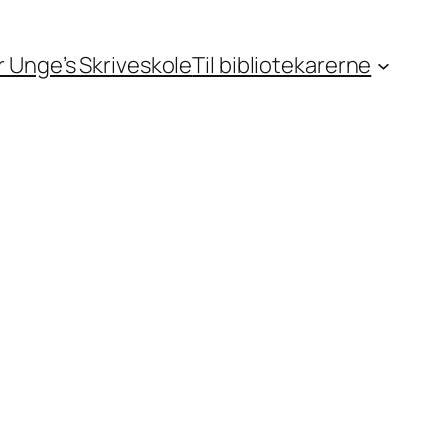
or Unge’s Skriveskole
Til bibliotekarerne