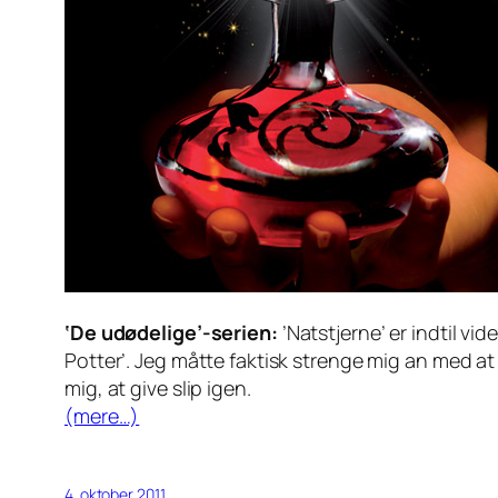
‘De udødelige’-serien:
’Natstjerne’ er indtil vi
Potter’. Jeg måtte faktisk strenge mig an med at
mig, at give slip igen.
(mere…)
4. oktober 2011